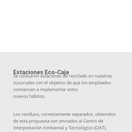
Esta consigna no solo se basa en usar
productos hechos a partir de elementos
reciclados, sino de darle un nuevo uso a
objetos que antes cumplían otra función.
Estaciones Eco-Caja
Se colocaron estaciones de reciclado en nuestras
sucursales con el objetivo de que los empleados
comiencen a implementar estos
nuevos hábitos.
Los residuos, correctamente separados, obtenidos
de esta propuesta son enviados al Centro de
Interpretación Ambiental y Tecnológico (CIAT),