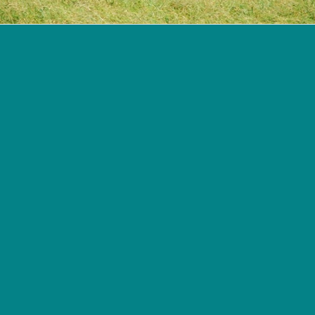
9
Imparte máximo prestable
Personas Humanas o Sociedades
Simples:
$8.000.000.
Personas Jurídicas:
$20.000.000.
9
Período de gracia máximo
Personas Humanas o Sociedades
Simples: