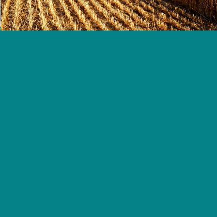
9
Cantidad máxima prestable
Personas Humanas
:
Hasta 10 has de caña de azúcar al
valor que establece la Comisión de
Seguimiento.
Cooperativas o Asociaciones:
Hasta 70 has de caña de azúcar al
valor que establece la Comisión de
Seguimiento.