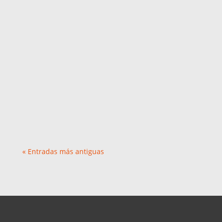
En el marco de las celebraciones por el 111°
Aniversario de la Caja Popular de Ahorros, se
llevó a...
« Entradas más antiguas