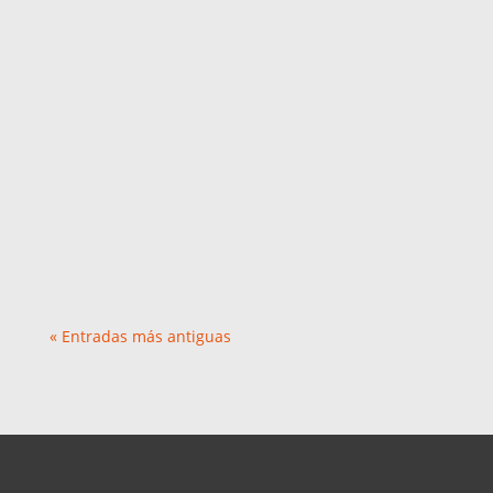
En el marco de las celebraciones por el 111°
Aniversario de la Caja Popular de Ahorros, se
llevó a...
« Entradas más antiguas